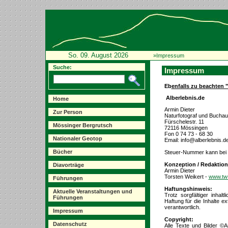
So. 09. August 2026
»Impressum
Suche:
Impressum
Eb
enfalls zu beachten 
Alberlebnis.de
Home
Armin Dieter
Zur Person
Naturfotograf und Buchau
Fürschelestr. 11
Mössinger Bergrutsch
72116 Mössingen
Fon 0 74 73 - 68 30
Nationaler Geotop
Email: info@alberlebnis.d
Bücher
Steuer-Nummer kann bei 
Konzeption / Redaktion
Diavorträge
Armin Dieter
Torsten Weikert -
www.tw-
Führungen
Haftungshinweis:
Aktuelle Veranstaltungen und
Trotz sorgfältiger inhalt
Führungen
Haftung für die Inhalte ex
verantwortlich.
Impressum
Copyright:
Datenschutz
Alle Texte und Bilder ©A