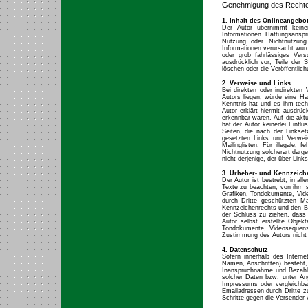
Genehmigung des Rechte
1. Inhalt des Onlineangebo
Der Autor übernimmt keinerl
Informationen. Haftungsansprü
Nutzung oder Nichtnutzung 
Informationen verursacht wurd
oder grob fahrlässiges Vers
ausdrücklich vor, Teile der
löschen oder die Veröffentlich
2. Verweise und Links
Bei direkten oder indirekten
Autors liegen, würde eine Haf
Kenntnis hat und es ihm tech
Autor erklärt hiermit ausdrüc
erkennbar waren. Auf die aktu
hat der Autor keinerlei Einflu
Seiten, die nach der Linkset
gesetzten Links und Verwei
Mailinglisten. Für illegale,
Nichtnutzung solcherart darge
nicht derjenige, der über Links
3. Urheber- und Kennzeich
Der Autor ist bestrebt, in a
Texte zu beachten, von ihm s
Grafiken, Tondokumente, Vide
durch Dritte geschützten M
Kennzeichenrechts und den Bes
der Schluss zu ziehen, dass 
Autor selbst erstellte Objek
Tondokumente, Videosequenze
Zustimmung des Autors nicht 
4. Datenschutz
Sofern innerhalb des Interne
Namen, Anschriften) besteht, 
Inanspruchnahme und Bezahlu
solcher Daten bzw. unter A
Impressums oder vergleichba
Emailadressen durch Dritte zu
Schritte gegen die Versender