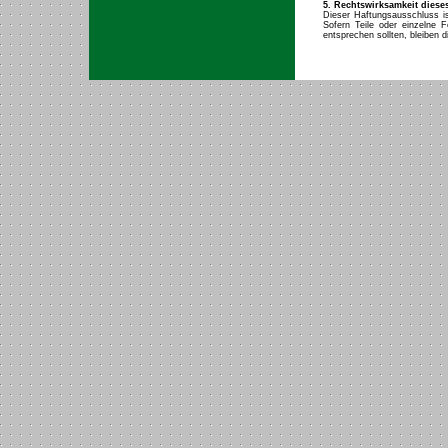
5. Rechtswirksamkeit dies
Dieser Haftungsausschluss i
Sofern Teile oder einzelne F
entsprechen sollten, bleiben d